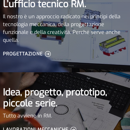
L’ufficio tecnico RM.
Il nostro è un approccio radicato nei principi della
tecnologia meccanica, della progettazione
funzionale e della creatività. Perché serve anche
quella.
PROGETTAZIONE
Idea, progetto, prototipo,
piccole serie.
Tutto avviene in RM.
LAVORAZIONI MECCANICHE