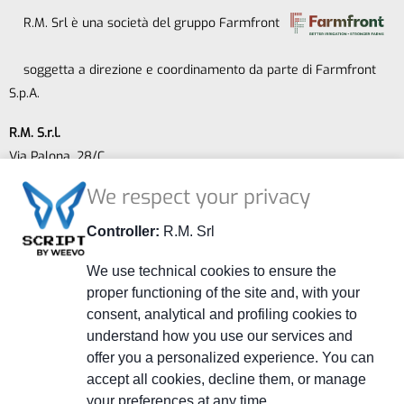
R.M. Srl è una società del gruppo Farmfront
soggetta a direzione e coordinamento da parte di Farmfront
S.p.A.
R.M. S.r.l.
Via Palona, 28/C
41014 Castelvetro (MO) - ITALY
We respect your privacy
P.IVA 02264240363
REA MO 278108
Controller:
R.M. Srl
Capitale sociale € 52.000,00 i.v.
We use technical cookies to ensure the
proper functioning of the site and, with your
+39 059 799401
consent, analytical and profiling cookies to
+39 059 790800
understand how you use our services and
info@officinerm.it
offer you a personalized experience. You can
accept all cookies, decline them, or manage
officinerm@pec.officinerm.it
your preferences at any time.