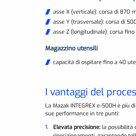
asse X (verticale): corsa di 870
asse Y (trasversale): corsa di 5
asse Z (longitudinale): corsa fin
Magazzino utensili
capacità di ospitare fino a 40 ute
I vantaggi del proce
La Mazak INTEGREX e-500H è più di 
sue performance in tre punti:
Elevata precisione:
la possibilità
riposizionamenti, garantendo tol