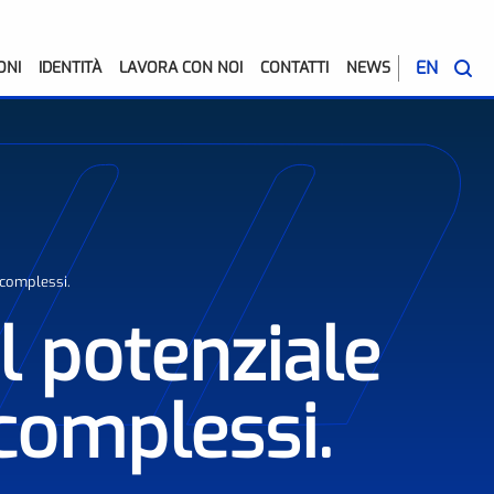
EN
ONI
IDENTITÀ
LAVORA CON NOI
CONTATTI
NEWS
 complessi.
 potenziale
complessi.