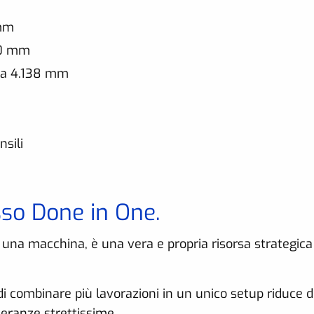
 mm
00 mm
o a 4.138 mm
nsili
sso Done in One.
una macchina, è una vera e propria risorsa strategica
 di combinare più lavorazioni in un unico setup riduce d
leranze strettissime.