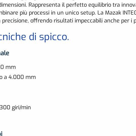
dimensioni. Rappresenta il perfetto equilibrio tra innov
ombinare più processi in un unico setup. La Mazak INT
precisione, offrendo risultati impeccabili anche per i p
cniche di spicco.
nale
820 mm
ino a 4.000 mm
.300 giri/min
i