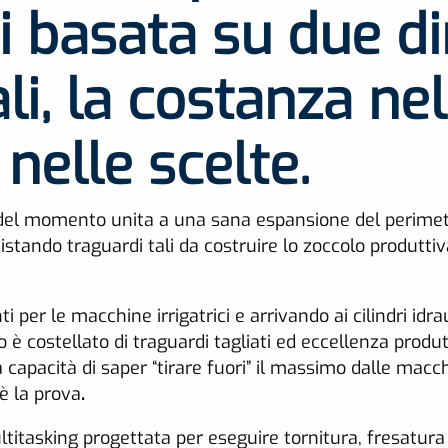
 basata su due dir
i, la costanza ne
 nelle scelte.
to del momento unita a una sana espansione del perime
istando traguardi tali da costruire lo zoccolo produttiv
per le macchine irrigatrici e arrivando ai cilindri idrau
so è costellato di traguardi tagliati ed eccellenza prod
capacità di saper “tirare fuori” il massimo dalle macch
è la prova
.
itasking progettata per eseguire tornitura, fresatura 