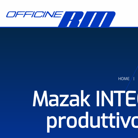
Salta al contenuto principale
Briciole di pane
HOME
Mazak INTE
produttiv