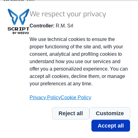
Via Palona, 28/C
41014 Castelvetro (MO) - ITALY
We respect your privacy
P.IVA 02264240363
REA MO 278108
Controller:
R.M. Srl
Capitale sociale € 52.000,00 i.v.
We use technical cookies to ensure the
proper functioning of the site and, with your
+39 059 799401
consent, analytical and profiling cookies to
+39 059 790800
understand how you use our services and
info@officinerm.it
offer you a personalized experience. You can
accept all cookies, decline them, or manage
officinerm@pec.officinerm.it
your preferences at any time.
Piè
Whistleblowing
Privacy Policy
Cookie Policy
di
Privacy policy
pagina
Cookie policy
Reject all
Customize
Credits
Accept all