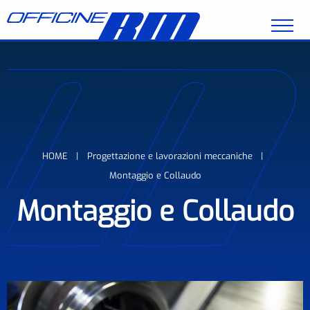
Salta al contenuto principale
Briciole di pane
HOME
Progettazione e lavorazioni meccaniche
Montaggio e Collaudo
Montaggio e Collaudo