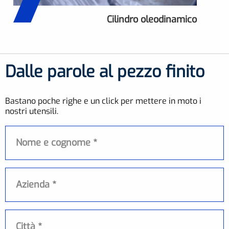
Cilindro oleodinamico marcato
Pistone cilindro oleodinamico
Cilindro oleodinamico finito
Cilindro oleodinamico
Cilindro oleodinamico
Montaggio riduttori
Riduttori montati
misurazione
Dalle parole al pezzo finito
Bastano poche righe e un click per mettere in moto i
nostri utensili.
Nome e cognome
Azienda
Città